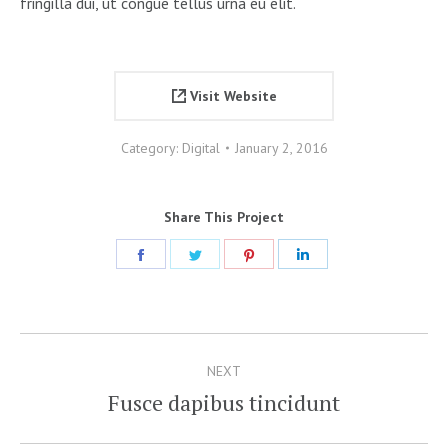
fringilla dui, ut congue tellus urna eu elit.
Visit Website
Category:
Digital
January 2, 2016
Share This Project
Share
Share
Share
Share
on
on
on
on
Facebook
Twitter
Pinterest
LinkedIn
Project
NEXT
navigation
Fusce dapibus tincidunt
Next
project: